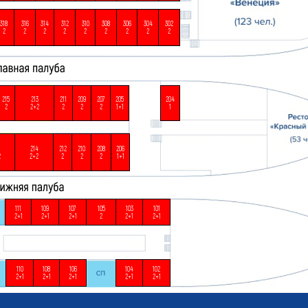
318
316
314
312
310
308
306
304
302
2
2
2
2
2
2
2
2
2
215
213
211
209
207
205
204
2
2+2
2
2
2
1+1
1
214
212
210
208
206
2
2+2
2
2
2
1+1
111
109
107
105
103
101
2+1
2+1
2+1
2
2+1
2+1
110
108
106
104
102
2+1
2+1
2+1
2+1
2+1