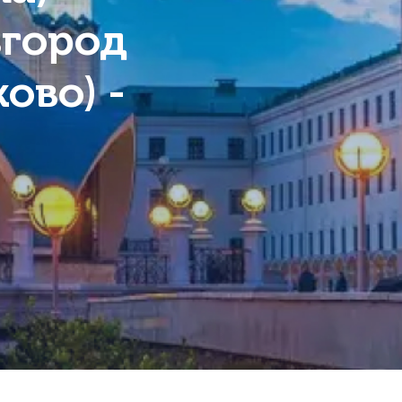
вгород
ово) -