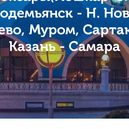
одемьянск - Н. Но
ево, Муром, Сартак
Казань - Самара