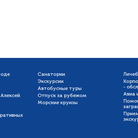
ходе
Санатории
Лечеб
Экскурсии
Корпо
- обс
Автобусные туры
Авиа 
«Алексей
Отпуск за рубежом
Помощ
Морские круизы
загра
Прием
оративных
экску