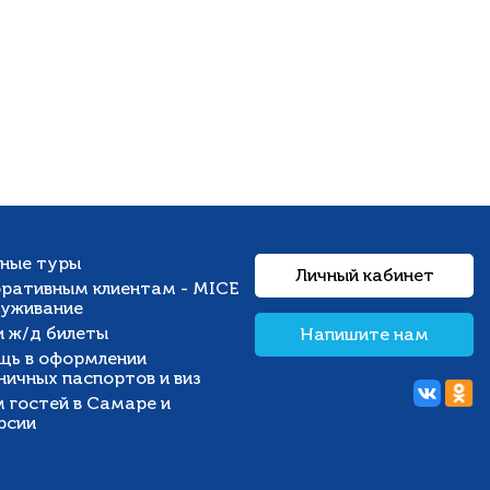
ные туры
Личный кабинет
ративным клиентам - MICE
луживание
и ж/д билеты
Напишите нам
ь в оформлении
ничных паспортов и виз
 гостей в Самаре и
рсии