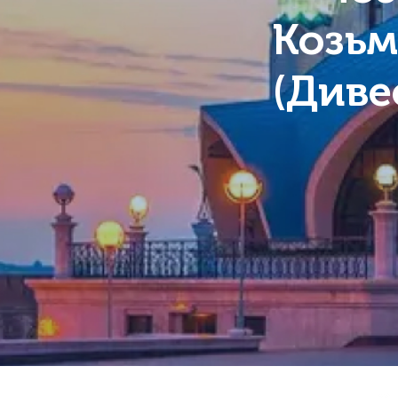
Козьм
(Диве