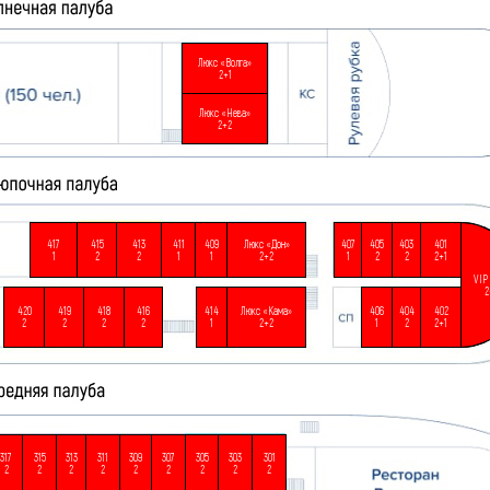
Люкс «Волга»
2+1
Люкс «Нева»
2+2
417
415
413
411
409
Люкс «Дон»
407
405
403
401
1
2
2
1
1
2+2
1
2
2
2+1
VIP
2
420
419
418
416
414
Люкс «Кама»
406
404
402
2
2
2
2
1
2+2
1
2
2+1
317
315
313
311
309
307
305
303
301
2
2
2
2
2
2
2
2
2