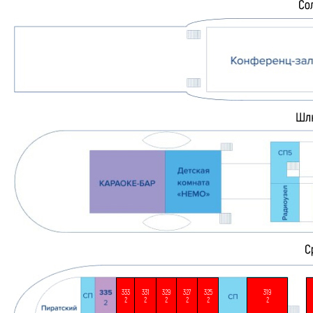
333
331
329
327
325
319
2
2
2
2
2
2