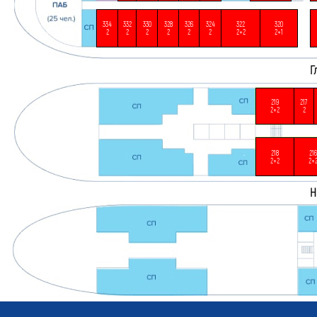
334
332
330
328
326
324
322
320
2
2
2
2
2
2
2+2
2+1
219
217
2+2
2
218
216
2+2
2+