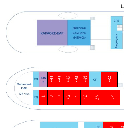
333
331
329
327
325
319
2
2
2
2
2
2
334
332
330
328
326
324
322
320
2
2
2
2
2
2
2+2
2+1
219
217