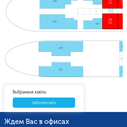
2+2
2
218
216
2+2
2+
Выбранные каюты:
Забронировать
Ждем Вас в офисах