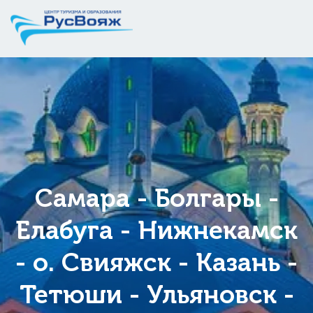
Самара - Болгары -
Елабуга - Нижнекамск
- о. Свияжск - Казань -
Тетюши - Ульяновск -